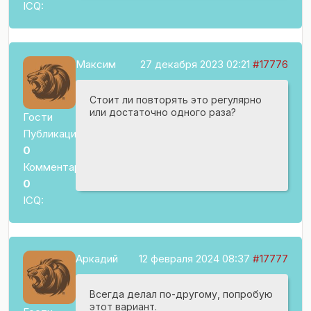
ICQ:
Максим
27 декабря 2023 02:21
#17776
Стоит ли повторять это регулярно
или достаточно одного раза?
Гости
Публикаций:
0
Комментариев:
0
ICQ:
Аркадий
12 февраля 2024 08:37
#17777
Всегда делал по-другому, попробую
этот вариант.