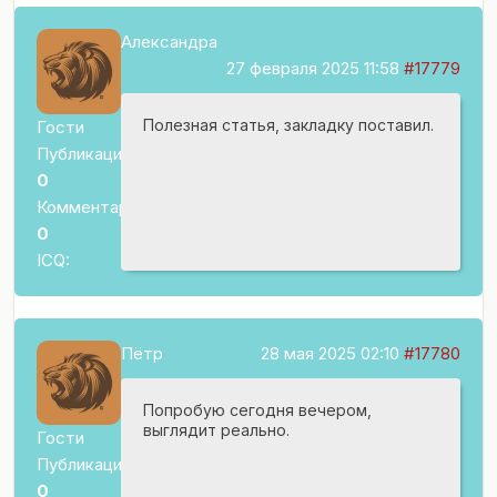
Александра
27 февраля 2025 11:58
#17779
Полезная статья, закладку поставил.
Гости
Публикаций:
0
Комментариев:
0
ICQ:
Пётр
28 мая 2025 02:10
#17780
Попробую сегодня вечером,
выглядит реально.
Гости
Публикаций:
0