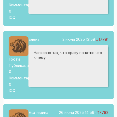
Комментариев:
0
ICQ:
Елена
2 июня 2025 12:58
#17781
Написано так, что сразу понятно что
к чему.
Гости
Публикаций:
0
Комментариев:
0
ICQ:
Екатерина
26 июня 2025 14:56
#17782