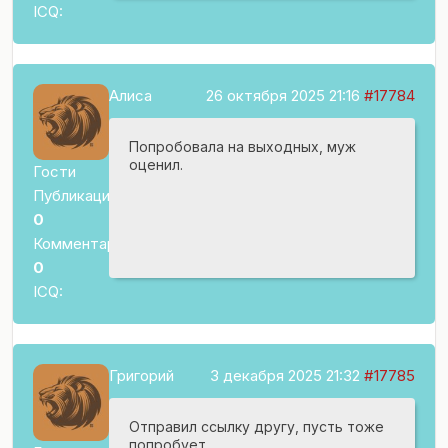
ICQ:
Алиса
26 октября 2025 21:16
#17784
Попробовала на выходных, муж
оценил.
Гости
Публикаций:
0
Комментариев:
0
ICQ:
Григорий
3 декабря 2025 21:32
#17785
Отправил ссылку другу, пусть тоже
попробует.