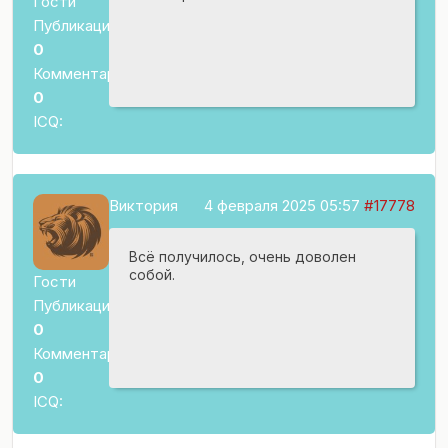
Гости
Публикаций:
0
Комментариев:
0
ICQ:
Виктория
4 февраля 2025 05:57
#17778
Всё получилось, очень доволен
собой.
Гости
Публикаций:
0
Комментариев:
0
ICQ: