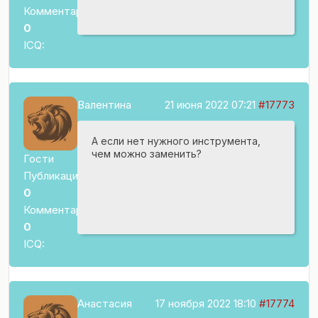
Комментариев:
0
ICQ:
Валентина
21 июня 2022 07:21
#17773
А если нет нужного инструмента,
чем можно заменить?
Гости
Публикаций:
0
Комментариев:
0
ICQ:
Анастасия
17 ноября 2022 18:10
#17774