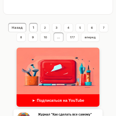
Назад
1
2
3
4
5
6
7
...
8
9
10
177
вперед
► Подписаться на YouTube
Журнал "Как сделать все самому"